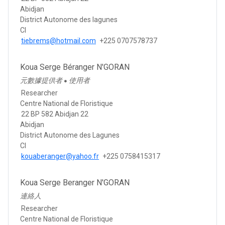
Abidjan
District Autonome des lagunes
CI
tiebrems@hotmail.com
+225 0707578737
Koua Serge Béranger N'GORAN
元數據提供者
使用者
●
Researcher
Centre National de Floristique
22 BP 582 Abidjan 22
Abidjan
District Autonome des Lagunes
CI
kouaberanger@yahoo.fr
+225 0758415317
Koua Serge Beranger N'GORAN
連絡人
Researcher
Centre National de Floristique