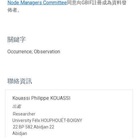
Node Managers Committee
同意向GBIF註冊成為資料發
佈者。
關鍵字
Occurrence; Observation
聯絡資訊
Kouassi Philippe KOUASSI
出處
Researcher
University Félx HOUPHOUËT-BOIGNY
22 BP 582 Abidjan 22
Abidjan