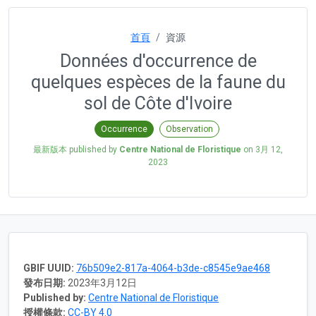
首頁
資源
Données d'occurrence de
quelques espèces de la faune du
sol de Côte d'Ivoire
Occurrence
Observation
最新版本 published by
Centre National de Floristique
on
3月 12,
2023
GBIF UUID:
76b509e2-817a-4064-b3de-c8545e9ae468
發布日期:
2023年3月12日
Published by:
Centre National de Floristique
授權條款:
CC-BY 4.0