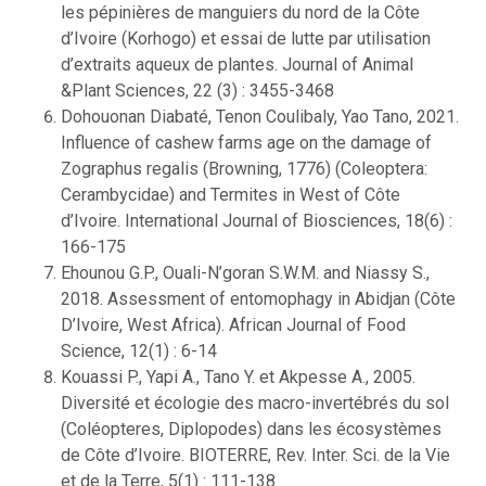
les pépinières de manguiers du nord de la Côte
d’Ivoire (Korhogo) et essai de lutte par utilisation
d’extraits aqueux de plantes. Journal of Animal
&Plant Sciences, 22 (3) : 3455-3468
Dohouonan Diabaté, Tenon Coulibaly, Yao Tano, 2021.
Influence of cashew farms age on the damage of
Zographus regalis (Browning, 1776) (Coleoptera:
Cerambycidae) and Termites in West of Côte
d’Ivoire. International Journal of Biosciences, 18(6) :
166-175
Ehounou G.P., Ouali-N’goran S.W.M. and Niassy S.,
2018. Assessment of entomophagy in Abidjan (Côte
D’Ivoire, West Africa). African Journal of Food
Science, 12(1) : 6-14
Kouassi P., Yapi A., Tano Y. et Akpesse A., 2005.
Diversité et écologie des macro-invertébrés du sol
(Coléopteres, Diplopodes) dans les écosystèmes
de Côte d’Ivoire. BIOTERRE, Rev. Inter. Sci. de la Vie
et de la Terre, 5(1) : 111-138.