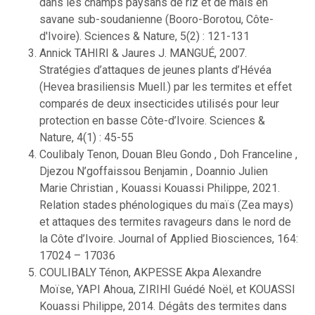
dans les champs paysans de riz et de mais en
savane sub-soudanienne (Booro-Borotou, Côte-
d'Ivoire). Sciences & Nature, 5(2) : 121-131
Annick TAHIRI & Jaures J. MANGUÉ, 2007.
Stratégies d’attaques de jeunes plants d’Hévéa
(Hevea brasiliensis Muell.) par les termites et effet
comparés de deux insecticides utilisés pour leur
protection en basse Côte-d’Ivoire. Sciences &
Nature, 4(1) : 45-55
Coulibaly Tenon, Douan Bleu Gondo , Doh Franceline ,
Djezou N’goffaissou Benjamin , Doannio Julien
Marie Christian , Kouassi Kouassi Philippe, 2021.
Relation stades phénologiques du maïs (Zea mays)
et attaques des termites ravageurs dans le nord de
la Côte d’Ivoire. Journal of Applied Biosciences, 164:
17024 – 17036
COULIBALY Ténon, AKPESSE Akpa Alexandre
Moïse, YAPI Ahoua, ZIRIHI Guédé Noël, et KOUASSI
Kouassi Philippe, 2014. Dégâts des termites dans