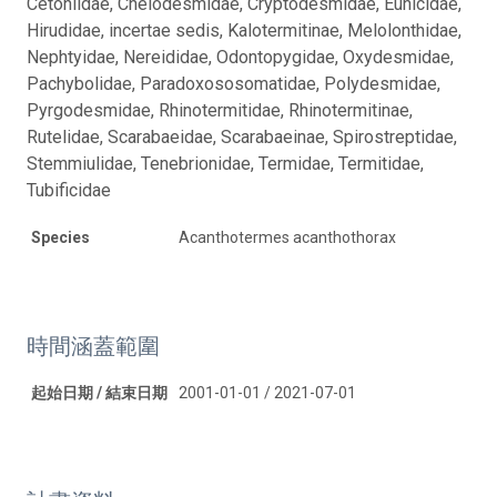
Cetoniidae, Chelodesmidae, Cryptodesmidae, Eunicidae,
Hirudidae, incertae sedis, Kalotermitinae, Melolonthidae,
Nephtyidae, Nereididae, Odontopygidae, Oxydesmidae,
Pachybolidae, Paradoxososomatidae, Polydesmidae,
Pyrgodesmidae, Rhinotermitidae, Rhinotermitinae,
Rutelidae, Scarabaeidae, Scarabaeinae, Spirostreptidae,
Stemmiulidae, Tenebrionidae, Termidae, Termitidae,
Tubificidae
Species
Acanthotermes acanthothorax
時間涵蓋範圍
起始日期 / 結束日期
2001-01-01 / 2021-07-01