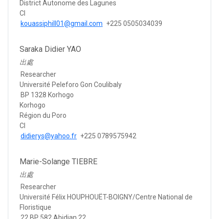
District Autonome des Lagunes
CI
kouassiphill01@gmail.com
+225 0505034039
Saraka Didier YAO
出處
Researcher
Université Peleforo Gon Coulibaly
BP 1328 Korhogo
Korhogo
Région du Poro
CI
didierys@yahoo.fr
+225 0789575942
Marie-Solange TIEBRE
出處
Researcher
Université Félix HOUPHOUËT-BOIGNY/Centre National de
Floristique
22 BP 582 Abidjan 22