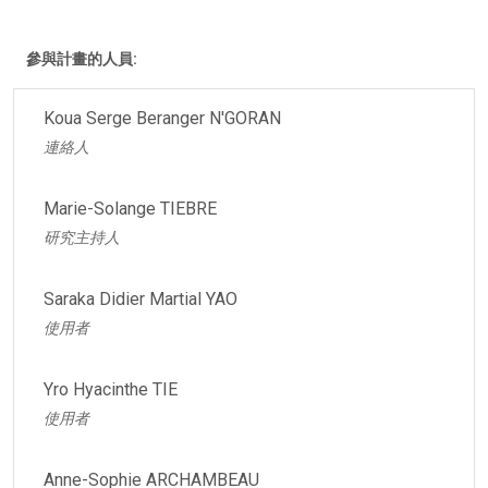
參與計畫的人員:
Koua Serge Beranger N'GORAN
連絡人
Marie-Solange TIEBRE
研究主持人
Saraka Didier Martial YAO
使用者
Yro Hyacinthe TIE
使用者
Anne-Sophie ARCHAMBEAU