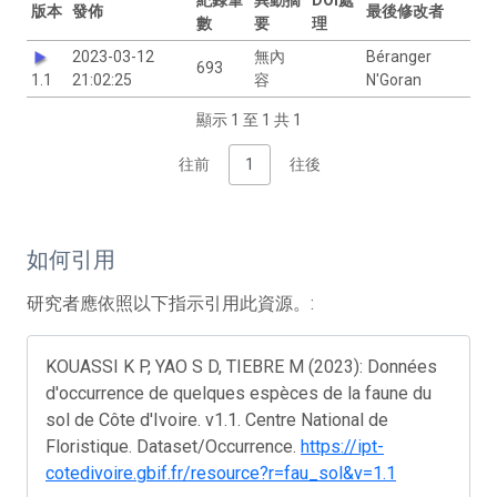
版本
發佈
最後修改者
數
要
理
2023-03-12
無內
Béranger
693
1.1
21:02:25
容
N'Goran
顯示 1 至 1 共 1
往前
1
往後
如何引用
研究者應依照以下指示引用此資源。:
KOUASSI K P, YAO S D, TIEBRE M (2023): Données
d'occurrence de quelques espèces de la faune du
sol de Côte d'Ivoire. v1.1. Centre National de
Floristique. Dataset/Occurrence.
https://ipt-
cotedivoire.gbif.fr/resource?r=fau_sol&v=1.1