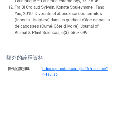
Faunistique – Faunistic Entomology, 73, 36-49.
Tra Bi Crolaud Sylvain, Konaté Souleymane , Tano
Yao, 2010. Diversité et abondance des termites
(Insecta : Isoptera) dans un gradient d’âge de paillis
de cabosses (Oumé-Côte d’Ivoire). Journal of
Animal & Plant Sciences, 6(3): 685- 699.
額外的詮釋資料
替代的識別碼
https://ipt-cotedivoire.gbif.fr/resource?
r=fau_sol